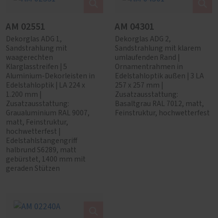
AM 02551
AM 04301
Dekorglas ADG 1,
Dekorglas ADG 2,
Sandstrahlung mit
Sandstrahlung mit klarem
waagerechten
umlaufenden Rand |
Klarglasstreifen | 5
Ornamentrahmen in
Aluminium-Dekorleisten in
Edelstahloptik außen | 3 LA
Edelstahloptik | LA 224 x
257 x 257 mm |
1.200 mm |
Zusatzausstattung:
Zusatzausstattung:
Basaltgrau RAL 7012, matt,
Graualuminium RAL 9007,
Feinstruktur, hochwetterfest
matt, Feinstruktur,
hochwetterfest |
Edelstahlstangengriff
halbrund S6289, matt
gebürstet, 1400 mm mit
geraden Stützen