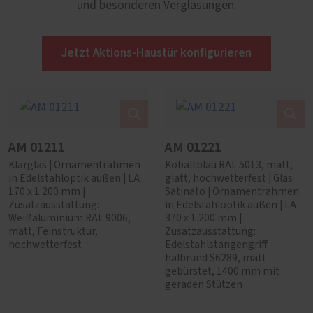
und besonderen Verglasungen.
Jetzt Aktions-Haustür konfigurieren
AM 01211
AM 01221
Klarglas | Ornamentrahmen
Kobaltblau RAL 5013, matt,
in Edelstahloptik außen | LA
glatt, hochwetterfest | Glas
170 x 1.200 mm |
Satinato | Ornamentrahmen
Zusatzausstattung:
in Edelstahloptik außen | LA
Weißaluminium RAL 9006,
370 x 1.200 mm |
matt, Feinstruktur,
Zusatzausstattung:
hochwetterfest
Edelstahlstangengriff
halbrund S6289, matt
gebürstet, 1400 mm mit
geraden Stützen