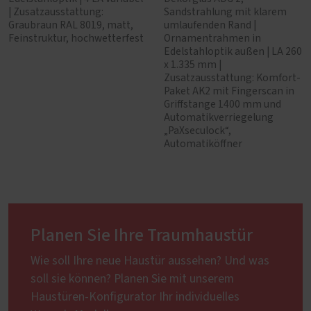
| Zusatzausstattung:
Sandstrahlung mit klarem
Graubraun RAL 8019, matt,
umlaufenden Rand |
Feinstruktur, hochwetterfest
Ornamentrahmen in
Edelstahloptik außen | LA 260
x 1.335 mm |
Zusatzausstattung: Komfort-
Paket AK2 mit Fingerscan in
Griffstange 1400 mm und
Automatikverriegelung
„PaXseculock“,
Automatiköffner
Planen Sie Ihre Traumhaustür
Wie soll Ihre neue Haustür aussehen? Und was
soll sie können? Planen Sie mit unserem
Haustüren-Konfigurator Ihr individuelles