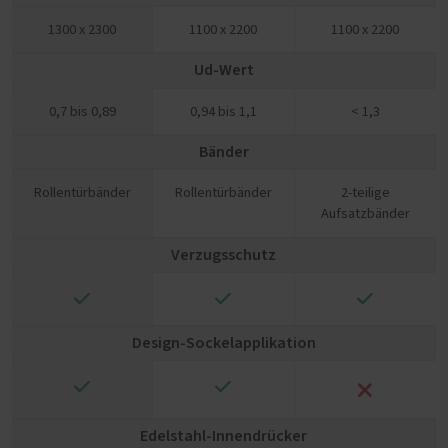
1300 x 2300
1100 x 2200
1100 x 2200
Ud-Wert
0,7 bis 0,89
0,94 bis 1,1
< 1,3
Bänder
Rollentürbänder
Rollentürbänder
2-teilige
Aufsatzbänder
Verzugsschutz
✓
✓
✓
Design-Sockelapplikation
✓
✓
❌
Edelstahl-Innendrücker