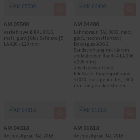
AM 05500
AM 04400
Verkehrsweiß RAL 9016,
Lehmbraun RAL 8003, matt,
matt, glatt | Glas Satinato | 5
glatt, hochwetterfest |
LA 420 x 120 mm
Dekorglas ADG 2,
Sandstrahlung mit klarem
umlaufenden Rand | 4 LA 206
x 206 mm |
Zusatzausstattung:
Edelstahlstangengriff rund
S1010, matt gebürstet, 1400
mm mit geraden Stützen
AM 04318
AM 01618
Anthrazitgrau RAL 7016 |
Anthrazitgrau RAL 7016 |