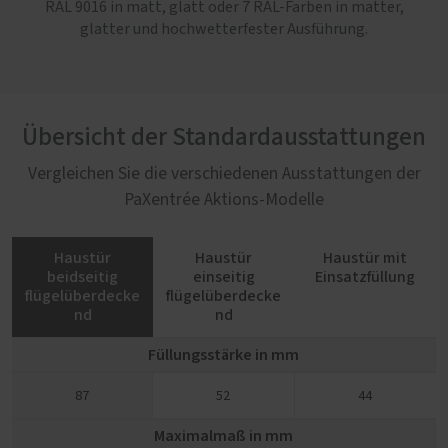
RAL 9016 in matt, glatt oder 7 RAL-Farben in matter,
glatter und hochwetterfester Ausführung.
Übersicht der Standardausstattungen
Vergleichen Sie die verschiedenen Ausstattungen der
PaXentrée Aktions-Modelle
Haustür
Haustür
Haustür mit
beidseitig
einseitig
Einsatzfüllung
flügelüberdecke
flügelüberdecke
nd
nd
Füllungsstärke in mm
87
52
44
Maximalmaß in mm