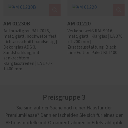
AM 01230B
AM 01220
Anthrazitgrau RAL 7016,
Verkehrsweiß RAL 9016,
matt, glatt, hochwetterfest |
matt, glatt | Klarglas | LA 370
Lichtausschnitt bandseitig |
x 1.200 mm |
Dekorglas ADG 3,
Zusatzausstattung: Black
Sandstrahlung mit
Line Edition Paket BL1400
senkrechtem
Klarglasstreifen | LA 170 x
1.400 mm
Preisgruppe 3
Sie sind auf der Suche nach einer Haustür der
Premiumklasse? Dann entscheiden Sie sich für eines der
Aktionsmodelle mit Ornamentrahmen in Edelstahloptik