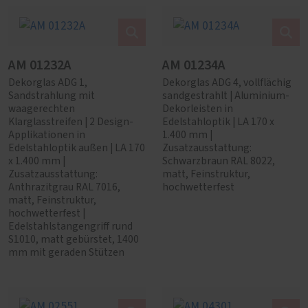
AM 01232A
AM 01234A
Dekorglas ADG 1,
Dekorglas ADG 4, vollflächig
Sandstrahlung mit
sandgestrahlt | Aluminium-
waagerechten
Dekorleisten in
Klarglasstreifen | 2 Design-
Edelstahloptik | LA 170 x
Applikationen in
1.400 mm |
Edelstahloptik außen | LA 170
Zusatzausstattung:
x 1.400 mm |
Schwarzbraun RAL 8022,
Zusatzausstattung:
matt, Feinstruktur,
Anthrazitgrau RAL 7016,
hochwetterfest
matt, Feinstruktur,
hochwetterfest |
Edelstahlstangengriff rund
S1010, matt gebürstet, 1400
mm mit geraden Stützen