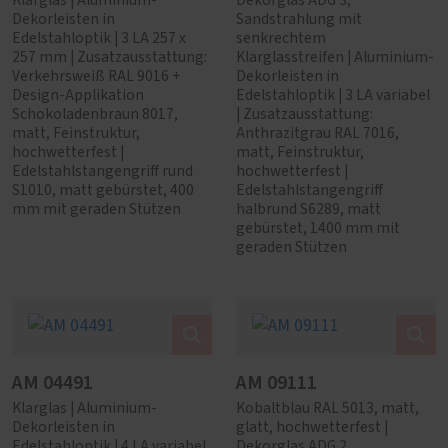
Klarglas | Aluminium-
Dekorglas ADG 3,
Dekorleisten in
Sandstrahlung mit
Edelstahloptik | 3 LA 257 x
senkrechtem
257 mm | Zusatzausstattung:
Klarglasstreifen | Aluminium-
Verkehrsweiß RAL 9016 +
Dekorleisten in
Design-Applikation
Edelstahloptik | 3 LA variabel
Schokoladenbraun 8017,
| Zusatzausstattung:
matt, Feinstruktur,
Anthrazitgrau RAL 7016,
hochwetterfest |
matt, Feinstruktur,
Edelstahlstangengriff rund
hochwetterfest |
S1010, matt gebürstet, 400
Edelstahlstangengriff
mm mit geraden Stützen
halbrund S6289, matt
gebürstet, 1400 mm mit
geraden Stützen
AM 04491
AM 09111
Klarglas | Aluminium-
Kobaltblau RAL 5013, matt,
Dekorleisten in
glatt, hochwetterfest |
Edelstahloptik | 4 LA variabel
Dekorglas ADG 2,